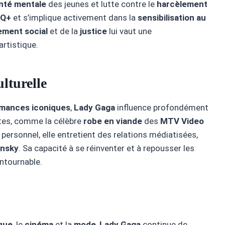
nté mentale
des jeunes et lutte contre le
harcèlement
TQ+
et s’implique activement dans la
sensibilisation au
ment social
et de la
justice
lui vaut une
rtistique.
lturelle
mances iconiques
,
Lady Gaga
influence profondément
tes, comme la célèbre
robe en viande
des
MTV Video
 personnel, elle entretient des relations médiatisées,
ansky
. Sa capacité à se réinventer et à repousser les
ontournable.
que
, le
cinéma
et la
mode
,
Lady Gaga
continue de