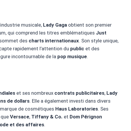
’industrie musicale,
Lady Gaga
obtient son premier
bum, qui comprend les titres emblématiques
Just
au sommet des
charts internationaux
. Son style unique,
 capte rapidement l’attention du
public
et des
figure incontournable de la
pop musique
.
diales
et ses nombreux
contrats publicitaires
,
Lady
ons de dollars
. Elle a également investi dans divers
 marque de cosmétiques
Haus Laboratories
. Ses
s que
Versace
,
Tiffany & Co.
et
Dom Pérignon
ode et des affaires
.