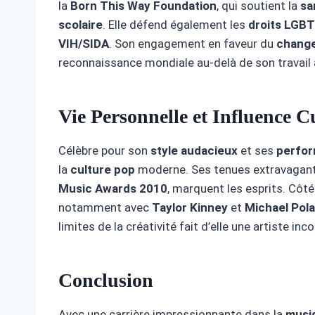
la
Born This Way Foundation
, qui soutient la
sa
scolaire
. Elle défend également les
droits LGB
VIH/SIDA
. Son engagement en faveur du
change
reconnaissance mondiale au-delà de son travail a
Vie Personnelle et Influence Cu
Célèbre pour son
style audacieux
et ses
perfor
la
culture pop
moderne. Ses tenues extravagan
Music Awards 2010
, marquent les esprits. Côté
notamment avec
Taylor Kinney
et
Michael Pol
limites de la créativité fait d’elle une artiste inc
Conclusion
Avec une carrière impressionnante dans la
musi