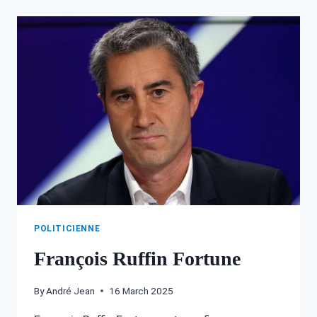
:
UN
APERÇU
DÉTAILLÉ
DE
SA
VIE
ET
DE
SA
POLITIQUE
POLITICIENNE
François Ruffin Fortune
By
André Jean
16 March 2025