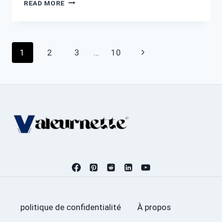
JORDAN
READ MORE
BARDELLA
SALAIRE
:
FORTUNE,
Page
Next
1
2
3
…
10
CARRIÈRE
ET
navigation
Page
CONTROVERSES
politique de confidentialité
À propos