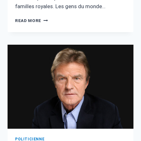
familles royales. Les gens du monde…
SULTAN
READ MORE
DE
BRUNEI
FORTUNE
:
RICHESSE,
POUVOIR
ET
SECRETS
POLITICIENNE