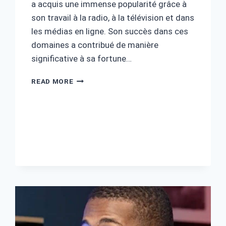
a acquis une immense popularité grâce à
son travail à la radio, à la télévision et dans
les médias en ligne. Son succès dans ces
domaines a contribué de manière
significative à sa fortune…
GUILLAUME
READ MORE
PLEY
FORTUNE
:
SA
CARRIÈRE
ET
SON
SUCCÈS