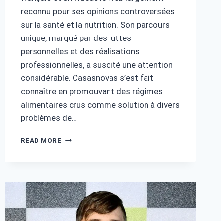
reconnu pour ses opinions controversées
sur la santé et la nutrition. Son parcours
unique, marqué par des luttes
personnelles et des réalisations
professionnelles, a suscité une attention
considérable. Casasnovas s’est fait
connaître en promouvant des régimes
alimentaires crus comme solution à divers
problèmes de…
THIERRY
READ MORE
CASASNOVAS
FORTUNE
:
SA
VIE
ET
SON
PARCOURS