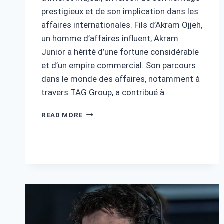
prestigieux et de son implication dans les
affaires internationales. Fils d’Akram Ojjeh,
un homme d’affaires influent, Akram
Junior a hérité d’une fortune considérable
et d’un empire commercial. Son parcours
dans le monde des affaires, notamment à
travers TAG Group, a contribué à…
AKRAM
READ MORE
JUNIOR
FORTUNE
:
DÉCOUVREZ
SA
VIE,
SA
CARRIÈRE
ET
SA