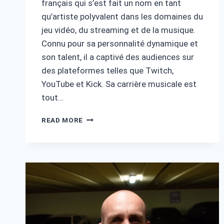
français qui s’est fait un nom en tant
qu’artiste polyvalent dans les domaines du
jeu vidéo, du streaming et de la musique.
Connu pour sa personnalité dynamique et
son talent, il a captivé des audiences sur
des plateformes telles que Twitch,
YouTube et Kick. Sa carrière musicale est
tout…
TEUFEURS
READ MORE
FORTUNE
:
DÉCOUVERTE
DE
SA
VIE
ET
SUCCÈS