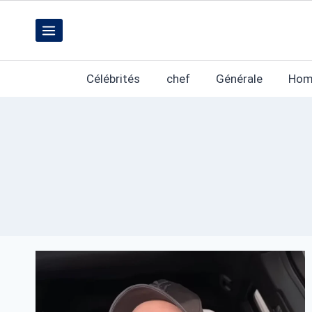
Skip
to
content
Célébrités
chef
Générale
Hom