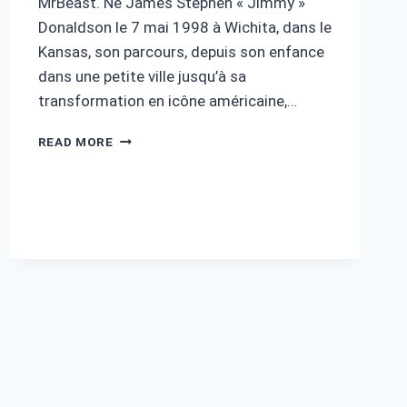
MrBeast. Né James Stephen « Jimmy »
Donaldson le 7 mai 1998 à Wichita, dans le
Kansas, son parcours, depuis son enfance
dans une petite ville jusqu’à sa
transformation en icône américaine,…
FORTUNE
READ MORE
MR
BEAST