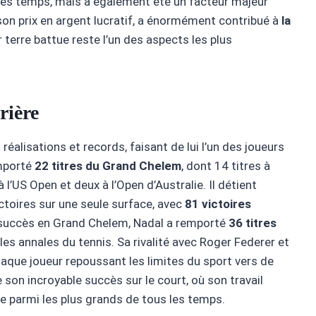
 les temps, mais a également été un facteur majeur
son prix en argent lucratif, a énormément contribué à
la
 terre battue reste l’un des aspects les plus
rière
éalisations et records, faisant de lui l’un des joueurs
emporté
22 titres du Grand Chelem
, dont 14 titres à
l’US Open et deux à l’Open d’Australie. Il détient
ictoires sur une seule surface, avec
81 victoires
n succès en Grand Chelem, Nadal a remporté
36 titres
les annales du tennis. Sa rivalité avec Roger Federer et
chaque joueur repoussant les limites du sport vers de
e son incroyable succès sur le court, où son travail
ce parmi les plus grands de tous les temps.