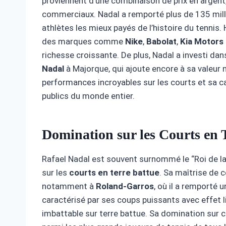
proviennent d’une combinaison de prix en argent
commerciaux. Nadal a remporté plus de 135 million
athlètes les mieux payés de l’histoire du tennis.
des marques comme
Nike
,
Babolat
,
Kia Motors
richesse croissante. De plus, Nadal a investi dans
Nadal
à Majorque, qui ajoute encore à sa valeur 
performances incroyables sur les courts et sa c
publics du monde entier.
Domination sur les Courts en 
Rafael Nadal est souvent surnommé le “Roi de l
sur les
courts en terre battue
. Sa maîtrise de c
notamment à
Roland-Garros
, où il a remporté 
caractérisé par ses coups puissants avec effet l
imbattable sur terre battue. Sa domination sur c