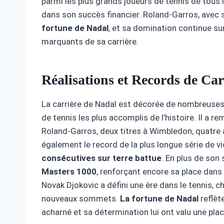
parmi les plus grands joueurs de tennis de tous
dans son succès financier. Roland-Garros, avec 
fortune de Nadal
, et sa domination continue sur
marquants de sa carrière.
Réalisations et Records de Car
La carrière de Nadal est décorée de nombreuses r
de tennis les plus accomplis de l’histoire. Il a r
Roland-Garros, deux titres à Wimbledon, quatre à 
également le record de la plus longue série de v
consécutives sur terre battue
. En plus de so
Masters 1000
, renforçant encore sa place dans 
Novak Djokovic a défini une ère dans le tennis, 
nouveaux sommets.
La fortune de Nadal
reflèt
acharné et sa détermination lui ont valu une pla