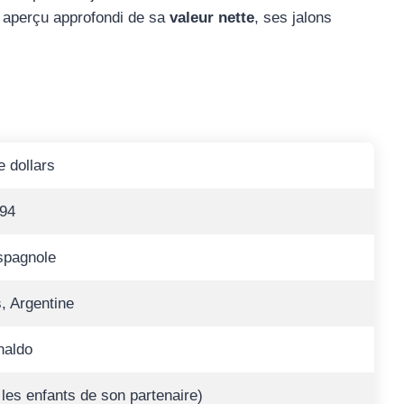
un aperçu approfondi de sa
valeur nette
, ses jalons
e dollars
994
spagnole
, Argentine
naldo
 les enfants de son partenaire)