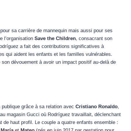
pour sa carrière de mannequin mais aussi pour ses
e l’organisation
Save the Children
, consacrant son
odríguez a fait des contributions significatives à
 qui aident les enfants et les familles vulnérables.
 son dévouement à avoir un impact positif au-delà de
on publique grâce à sa relation avec
Cristiano Ronaldo
,
au magasin Gucci où Rodríguez travaillait, déclenchant
t de haut profil. Le couple a quatre enfants ensemble :
 María
et
Mateo
(nés en juin 2017 par gestation pour