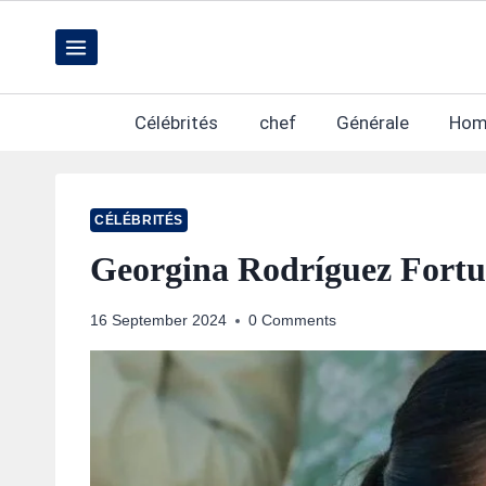
Skip
to
content
Célébrités
chef
Générale
Hom
CÉLÉBRITÉS
Georgina Rodríguez Fort
16 September 2024
0 Comments