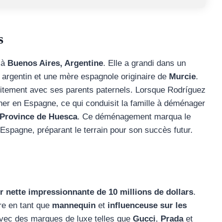
s
à
Buenos Aires, Argentine
. Elle a grandi dans un
 argentin et une mère espagnole originaire de
Murcie
.
roitement avec ses parents paternels. Lorsque Rodríguez
ner en Espagne, ce qui conduisit la famille à déménager
Province de Huesca
. Ce déménagement marqua le
’Espagne, préparant le terrain pour son succès futur.
r nette impressionnante de 10 millions de dollars
.
re en tant que
mannequin
et
influenceuse sur les
 avec des marques de luxe telles que
Gucci
,
Prada
et