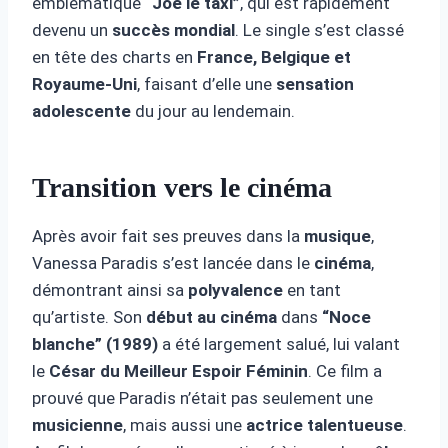
emblématique
“Joe le taxi”
, qui est rapidement
devenu un
succès mondial
. Le single s’est classé
en tête des charts en
France, Belgique et
Royaume-Uni
, faisant d’elle une
sensation
adolescente
du jour au lendemain.
Transition vers le cinéma
Après avoir fait ses preuves dans la
musique
,
Vanessa Paradis s’est lancée dans le
cinéma
,
démontrant ainsi sa
polyvalence
en tant
qu’artiste. Son
début au cinéma
dans
“Noce
blanche” (1989)
a été largement salué, lui valant
le
César du Meilleur Espoir Féminin
. Ce film a
prouvé que Paradis n’était pas seulement une
musicienne
, mais aussi une
actrice talentueuse
.