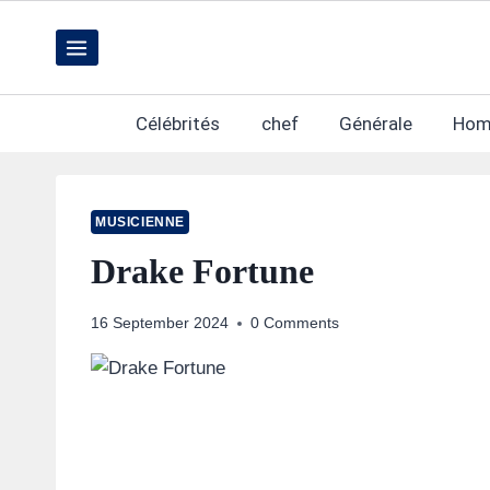
Skip
to
content
Célébrités
chef
Générale
Hom
MUSICIENNE
Drake Fortune
16 September 2024
0 Comments