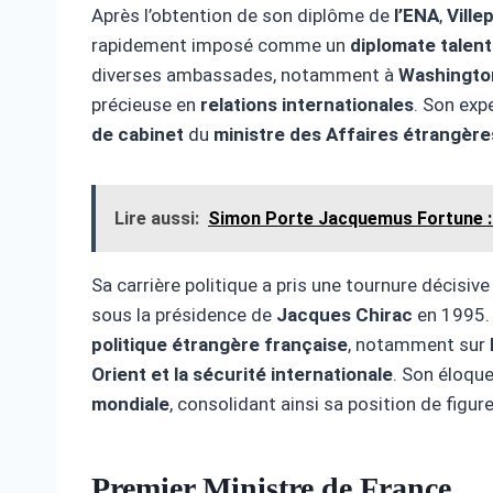
Après l’obtention de son diplôme de
l’ENA
,
Ville
rapidement imposé comme un
diplomate talen
diverses ambassades, notamment à
Washington
précieuse en
relations internationales
. Son exp
de cabinet
du
ministre des Affaires étrangère
Lire aussi:
Simon Porte Jacquemus Fortune :
Sa carrière politique a pris une tournure décisiv
sous la présidence de
Jacques Chirac
en 1995. À
politique étrangère française
, notamment sur
Orient et la sécurité internationale
. Son éloqu
mondiale
, consolidant ainsi sa position de figur
Premier Ministre de France