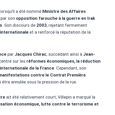
e lorsqu’il a été nommé
Ministre des Affaires
é par son
opposition farouche à la guerre en Irak
s
. Son discours de
2003
, rejetant fermement
 internationale
et a renforcé la réputation de la
ance
par
Jacques Chirac
, succédant ainsi à
Jean-
centré sur les
réformes économiques, la réduction
internationale de la France
. Cependant, son
manifestations contre le Contrat Première
û être annulée sous la pression de la rue.
tre
ait été relativement court, Villepin a marqué la
sation économique, lutte contre le terrorisme et