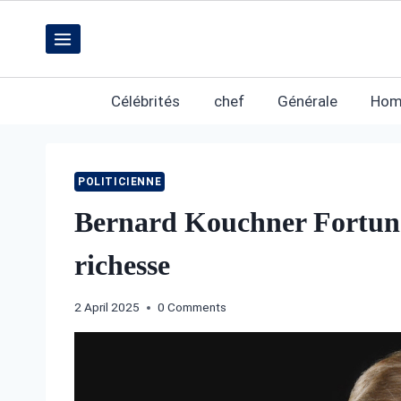
Skip
to
content
Célébrités
chef
Générale
Hom
POLITICIENNE
Bernard Kouchner Fortune
richesse
2 April 2025
0 Comments