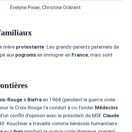
Évelyne Pisier, Christine Ockrent
 familiaux
ne mère
protestante
. Les grands-parents paternels de
ppé aux
pogroms
en immigrer en
France
, mais sont
ontières
oix-Rouge
à
Biafra
en 1968 (pendant la guerre civile
pour la Croix-Rouge l’a conduit à co-fonder
Médecins
 d’un conflit d’opinion avec le président de MSF
Claude
0. Kouchner a travaillé comme bénévole humanitaire
’a
au
Liban
pendant la guerre civile libanaise, prenant