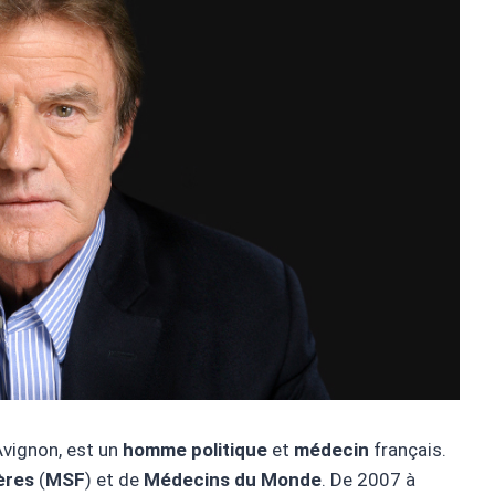
Avignon, est un
homme politique
et
médecin
français.
ères
(
MSF
) et de
Médecins du Monde
. De 2007 à