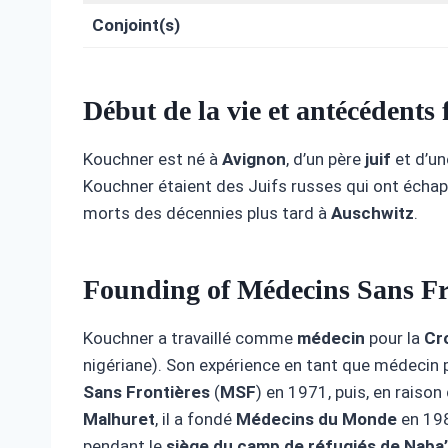
Conjoint(s)
Début de la vie et antécédents
Kouchner est né à
Avignon
, d’un père
juif
et d’u
Kouchner étaient des Juifs russes qui ont écha
morts des décennies plus tard à
Auschwitz
.
Founding of Médecins Sans Fr
Kouchner a travaillé comme
médecin
pour la
Cr
nigériane). Son expérience en tant que médecin 
Sans Frontières
(
MSF
) en 1971, puis, en raison
Malhuret
, il a fondé
Médecins du Monde
en 198
pendant le
siège du camp de réfugiés de Naba