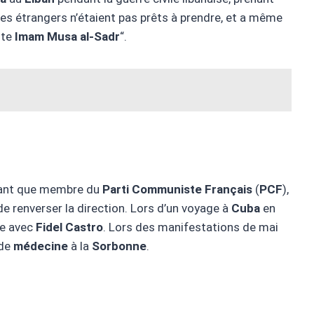
res étrangers n’étaient pas prêts à prendre, et a même
ite
Imam Musa al-Sadr
“.
tant que membre du
Parti Communiste Français
(
PCF
),
de renverser la direction. Lors d’un voyage à
Cuba
en
re avec
Fidel Castro
. Lors des manifestations de mai
 de
médecine
à la
Sorbonne
.