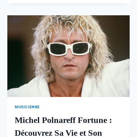
:
L’HISTOIRE
ET
LA
CARRIÈRE
DU
RAPPEUR
SCH
MUSICIENNE
Michel Polnareff Fortune :
Découvrez Sa Vie et Son