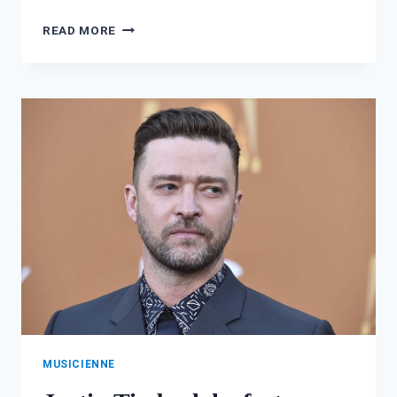
BENNY
READ MORE
BLANCO
FORTUNE
:
L’HISTOIRE
D’UN
PRODUCTEUR
À
SUCCÈS
MUSICIENNE