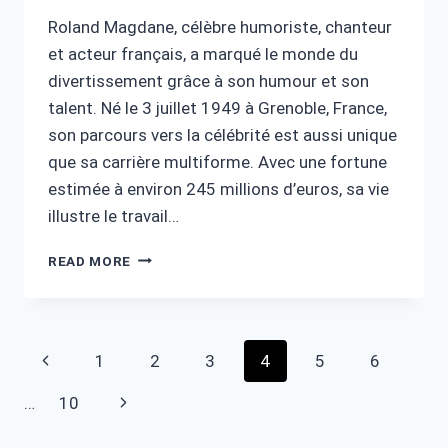
Roland Magdane, célèbre humoriste, chanteur
et acteur français, a marqué le monde du
divertissement grâce à son humour et son
talent. Né le 3 juillet 1949 à Grenoble, France,
son parcours vers la célébrité est aussi unique
que sa carrière multiforme. Avec une fortune
estimée à environ 245 millions d’euros, sa vie
illustre le travail…
ROLAND
READ MORE
MAGDANE
FORTUNE
:
SUCCÈS
Page
Previous
1
2
3
4
5
6
ET
PARCOURS
navigation
Page
Next
…
10
INSPIRANT
Page