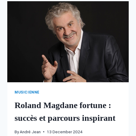
DÉCOUVREZ
SA
VIE
ET
SON
HÉRITAGE
MUSICIENNE
Roland Magdane fortune :
succès et parcours inspirant
By
André Jean
13 December 2024