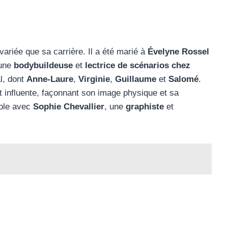
variée que sa carrière. Il a été marié à
Évelyne Rossel
 une
bodybuildeuse
et
lectrice de scénarios chez
al, dont
Anne-Laure
,
Virginie
,
Guillaume
et
Salomé
.
t influente, façonnant son image physique et sa
uple avec
Sophie Chevallier
, une
graphiste
et