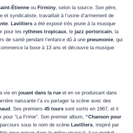
aint-Étienne
ou
Firminy
, selon la source. Son père,
t syndicaliste, travaillait à l’usine d’armement de
nte
.
Lavilliers
a été exposé très jeune à la musique
ur pour les
rythmes tropicaux
, le
jazz portoricain
, la
ers de santé pendant l’enfance dû à une
pneumonie
, qui
l commence la boxe à 13 ans et découvre la musique
a vie en
jouant dans la rue
et en se produisant dans
rrière naissante l’a vu partager la scène avec des
naud
. Ses premiers
45 tours
sont sortis en 1967, et il
 pour “La Frime”. Son premier album,
“Chanson pour
n parcours sous le nom de scène
Lavilliers
, inspiré par
ltés pour percer dans le milieu musical, il se produit