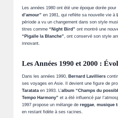
Les années 1980 ont été une époque dorée pour
d’amour”
en 1981, qui reflète sa nouvelle vie à
période a vu un changement dans son style musi
titres comme
“Night Bird”
ont montré une nouvel
“Pigalle la Blanche”
, ont conservé son style ant
innovant.
Les Années 1990 et 2000 : Évo
Dans les années 1990,
Bernard Lavilliers
contin
ses voyages en Asie. Il devient une figure de p
Taratata
en 1993. L’
album “Champs du possib
Tempo Harmony”
et a été influencé par l’atmos
1997 propose un mélange de
reggae
,
musique t
en restant fidèle à ses racines.