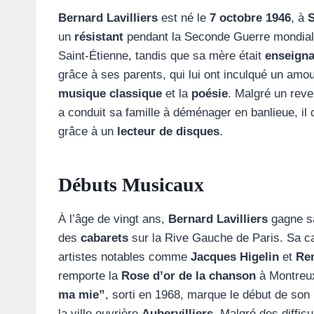
Bernard Lavilliers
est né le
7 octobre 1946
, à
S
un
résistant
pendant la Seconde Guerre mondiale e
Saint-Étienne, tandis que sa mère était
enseigna
grâce à ses parents, qui lui ont inculqué un amo
musique classique
et la
poésie
. Malgré un rev
a conduit sa famille à déménager en banlieue, i
grâce à un
lecteur de disques
.
Débuts Musicaux
À l’âge de vingt ans,
Bernard Lavilliers
gagne s
des
cabarets
sur la Rive Gauche de Paris. Sa ca
artistes notables comme
Jacques Higelin
et
Re
remporte la
Rose d’or de la chanson
à Montreux
ma mie”
, sorti en 1968, marque le début de so
la ville ouvrière
Aubervilliers
. Malgré des difficu