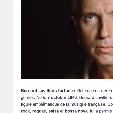
Bernard Lavilliers fortune
reflète une carrière
genres. Né le
7 octobre 1946
, Bernard Lavillier
figure emblématique de la musique française. So
rock
,
reggae
,
salsa
et
bossa nova
, lui a permi