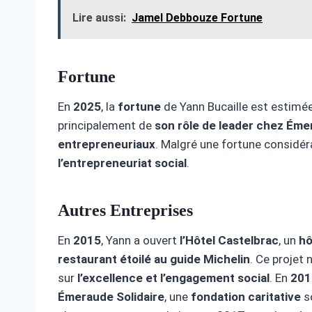
Lire aussi:
Jamel Debbouze Fortune
Fortune
En
2025
, la
fortune
de Yann Bucaille est estimé
principalement de
son rôle de leader chez Éme
entrepreneuriaux
. Malgré une fortune considéra
l’entrepreneuriat social
.
Autres Entreprises
En
2015
, Yann a ouvert
l’Hôtel Castelbrac
, un
hô
restaurant étoilé au guide Michelin
. Ce projet 
sur
l’excellence et l’engagement social
. En
201
Émeraude Solidaire
, une
fondation caritative
s