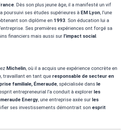
France
. Dès son plus jeune âge, il a manifesté un vif
Il a poursuivi ses études supérieures à
EM Lyon
, l’une
obtenant son diplôme en
1993
. Son éducation lui a
’entreprise. Ses premières expériences ont forgé sa
ains financiers mais aussi sur
l’impact social
.
hez
Michelin
, où il a acquis une expérience concrète en
e
, travaillant en tant que
responsable de secteur en
prise familiale, Émeraude
, spécialisée dans
le
esprit entrepreneurial l’a conduit à explorer
les
Émeraude Energy
, une entreprise axée sur
les
rsifier ses investissements démontrait son
esprit