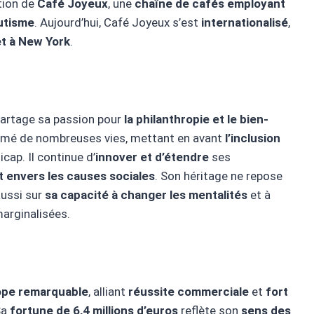
tion de
Café Joyeux
, une
chaîne de cafés employant
autisme
. Aujourd’hui, Café Joyeux s’est
internationalisé
,
et à New York
.
 partage sa passion pour
la philanthropie et le bien-
formé de nombreuses vies, mettant en avant
l’inclusion
ap. Il continue d’
innover et d’étendre
ses
envers les causes sociales
. Son héritage ne repose
aussi sur
sa capacité à changer les mentalités
et à
arginalisées.
ope remarquable
, alliant
réussite commerciale
et
fort
Sa
fortune de 6,4 millions d’euros
reflète son
sens des