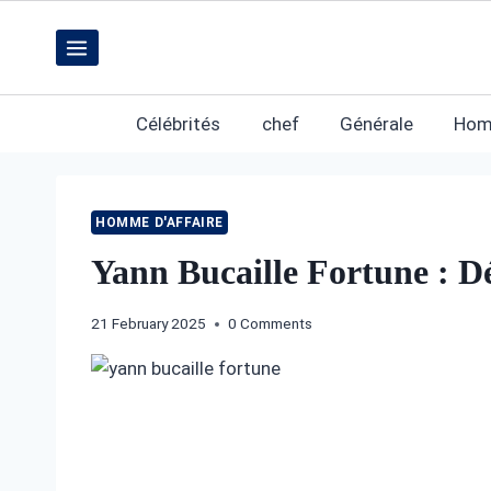
Skip
to
content
Célébrités
chef
Générale
Hom
HOMME D'AFFAIRE
Yann Bucaille Fortune : Dé
21 February 2025
0 Comments