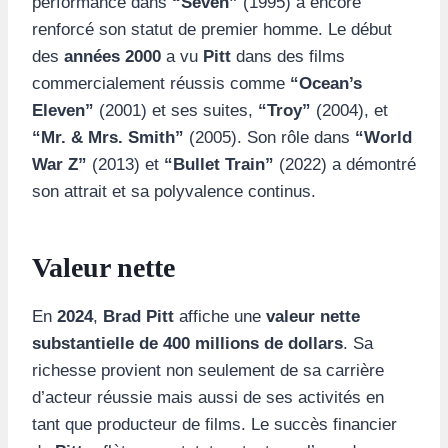
performance dans
“Seven”
(1995) a encore
renforcé son statut de premier homme. Le début
des
années 2000
a vu
Pitt
dans des films
commercialement réussis comme
“Ocean’s
Eleven”
(2001) et ses suites,
“Troy”
(2004), et
“Mr. & Mrs. Smith”
(2005). Son rôle dans
“World
War Z”
(2013) et
“Bullet Train”
(2022) a démontré
son attrait et sa polyvalence continus.
Valeur nette
En
2024
,
Brad Pitt
affiche une
valeur nette
substantielle de 400 millions de dollars
. Sa
richesse provient non seulement de sa carrière
d’acteur réussie mais aussi de ses activités en
tant que producteur de films. Le succès financier