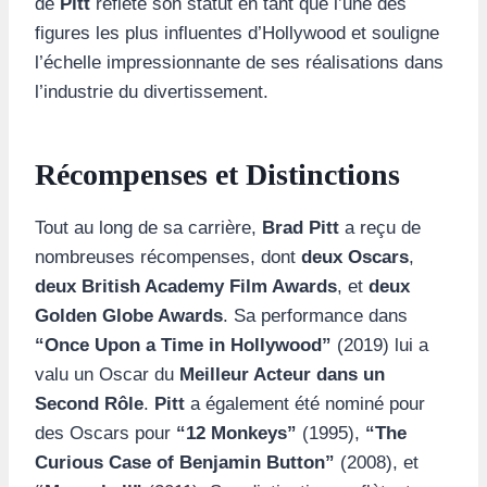
de
Pitt
reflète son statut en tant que l’une des
figures les plus influentes d’Hollywood et souligne
l’échelle impressionnante de ses réalisations dans
l’industrie du divertissement.
Récompenses et Distinctions
Tout au long de sa carrière,
Brad Pitt
a reçu de
nombreuses récompenses, dont
deux Oscars
,
deux British Academy Film Awards
, et
deux
Golden Globe Awards
. Sa performance dans
“Once Upon a Time in Hollywood”
(2019) lui a
valu un Oscar du
Meilleur Acteur dans un
Second Rôle
.
Pitt
a également été nominé pour
des Oscars pour
“12 Monkeys”
(1995),
“The
Curious Case of Benjamin Button”
(2008), et