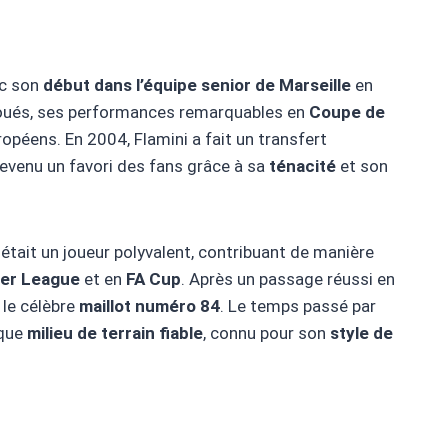
c son
début dans l’équipe senior de Marseille
en
oués, ses performances remarquables en
Coupe de
ropéens. En 2004, Flamini a fait un transfert
devenu un favori des fans grâce à sa
ténacité
et son
 était un joueur polyvalent, contribuant de manière
ier League
et en
FA Cup
. Après un passage réussi en
 le célèbre
maillot numéro 84
. Le temps passé par
 que
milieu de terrain fiable
, connu pour son
style de