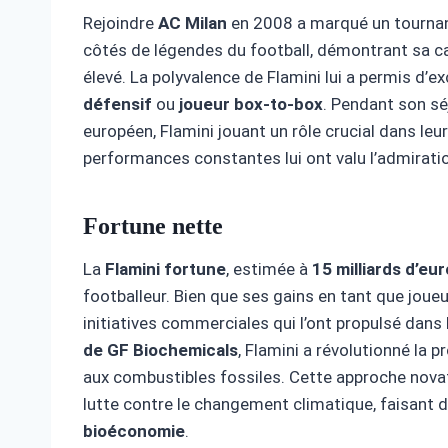
Rejoindre
AC Milan
en 2008 a marqué un tournant 
côtés de légendes du football, démontrant sa ca
élevé. La polyvalence de Flamini lui a permis d’ex
défensif
ou
joueur box-to-box
. Pendant son sé
européen, Flamini jouant un rôle crucial dans le
performances constantes lui ont valu l’admirati
Fortune nette
La
Flamini fortune
, estimée à
15 milliards d’eu
footballeur. Bien que ses gains en tant que joueu
initiatives commerciales qui l’ont propulsé dans
de GF Biochemicals
, Flamini a révolutionné la p
aux combustibles fossiles. Cette approche novat
lutte contre le changement climatique, faisant d
bioéconomie
.