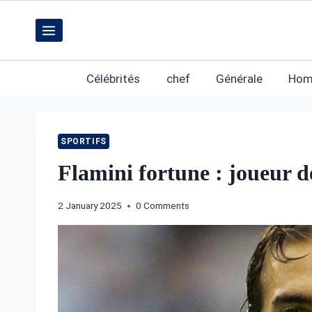
Skip
to
content
Célébrités
chef
Générale
Hom
SPORTIFS
Flamini fortune : joueur 
2 January 2025
0 Comments