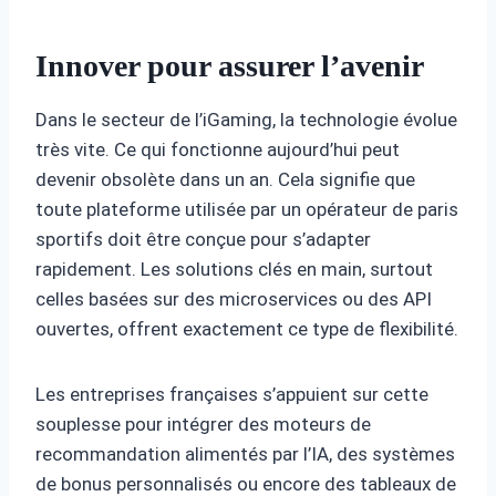
Innover pour assurer l’avenir
Dans le secteur de l’iGaming, la technologie évolue
très vite. Ce qui fonctionne aujourd’hui peut
devenir obsolète dans un an. Cela signifie que
toute plateforme utilisée par un opérateur de paris
sportifs doit être conçue pour s’adapter
rapidement. Les solutions clés en main, surtout
celles basées sur des microservices ou des API
ouvertes, offrent exactement ce type de flexibilité.
Les entreprises françaises s’appuient sur cette
souplesse pour intégrer des moteurs de
recommandation alimentés par l’IA, des systèmes
de bonus personnalisés ou encore des tableaux de