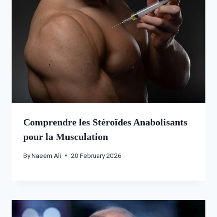
Comprendre les Stéroïdes Anabolisants
pour la Musculation
By
Naeem Ali
20 February 2026