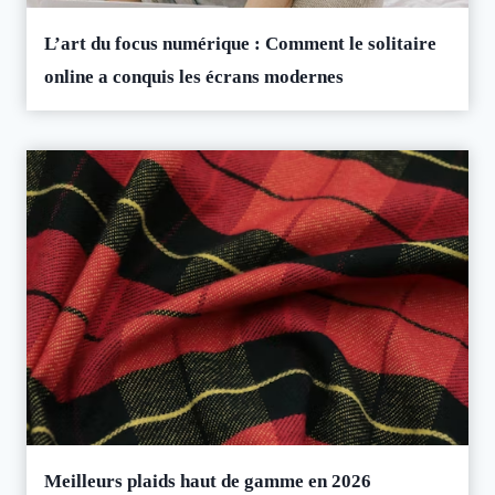
L’art du focus numérique : Comment le solitaire
online a conquis les écrans modernes
Meilleurs plaids haut de gamme en 2026