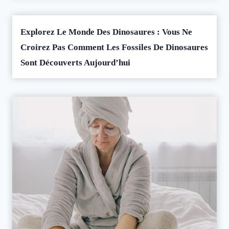
Explorez Le Monde Des Dinosaures : Vous Ne
Croirez Pas Comment Les Fossiles De Dinosaures
Sont Découverts Aujourd’hui