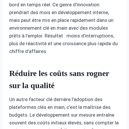
bord en temps réel. Ce genre d’innovation
prendrait des mois en développement interne,
mais peut être mis en place rapidement dans un
environnement clé en main avec des modules
prêts à l’emploi. Résultat : moins d’interruptions,
plus de réactivité et une croissance plus rapide du
chiffre d’affaires.
Réduire les coûts sans rogner
sur la qualité
Un autre facteur clé derrière l’adoption des
plateformes clés en main, c’est la maîtrise des
budgets. Le développement sur mesure entraîne
souvent des coûts initiaux élevés, sans compter la