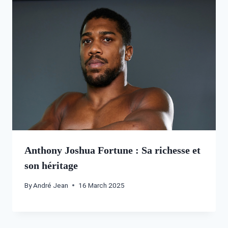
Anthony Joshua Fortune : Sa richesse et
son héritage
By
André Jean
16 March 2025