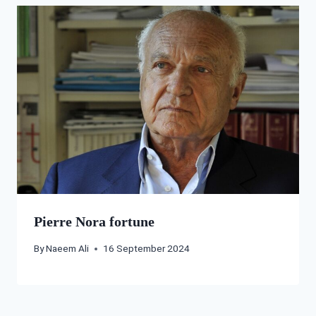
Pierre Nora fortune
By
Naeem Ali
16 September 2024