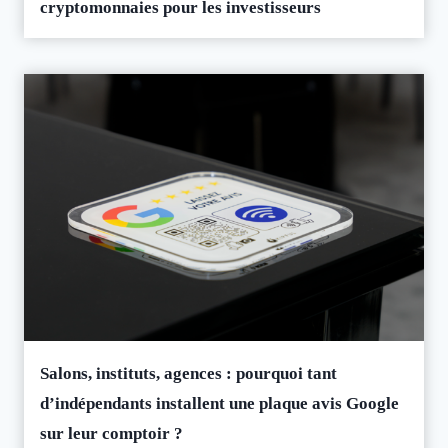
cryptomonnaies pour les investisseurs
Salons, instituts, agences : pourquoi tant
d’indépendants installent une plaque avis Google
sur leur comptoir ?