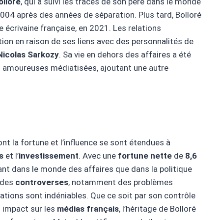
olloré
, qui a suivi les traces de son père dans le monde
2004 après des années de séparation. Plus tard, Bolloré
ne écrivaine française, en 2021. Les relations
ntion en raison de ses liens avec des personnalités de
Nicolas Sarkozy
. Sa vie en dehors des affaires a été
s amoureuses médiatisées, ajoutant une autre
 la fortune et l’influence se sont étendues à
s
et l’
investissement
. Avec une
fortune nette
de
8,6
 tant dans le monde des affaires que dans la politique
r des
controverses
, notamment des problèmes
sations sont indéniables. Que ce soit par son contrôle
 impact sur les
médias français
, l’héritage de Bolloré