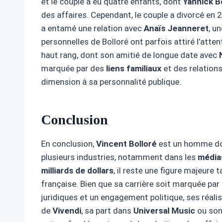
et le couple a eu quatre enfants, dont
Yannick B
des affaires. Cependant, le couple a divorcé en 
a entamé une relation avec
Anaïs Jeanneret
, u
personnelles de Bolloré ont parfois attiré l’atte
haut rang, dont son amitié de longue date avec
marquée par des
liens familiaux
et des relation
dimension à sa personnalité publique.
Conclusion
En conclusion,
Vincent Bolloré
est un homme dont
plusieurs industries, notamment dans les
média
milliards de dollars
, il reste une figure majeure
française. Bien que sa carrière soit marquée pa
juridiques et un engagement politique, ses réali
de
Vivendi
, sa part dans
Universal Music
ou son