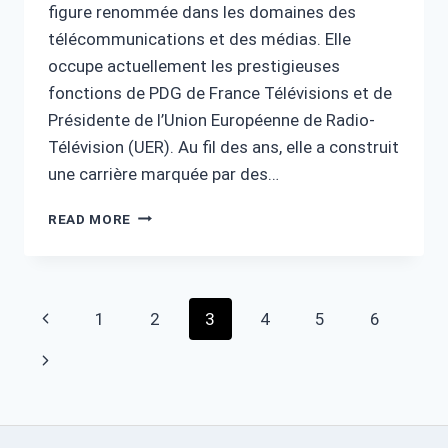
figure renommée dans les domaines des
télécommunications et des médias. Elle
occupe actuellement les prestigieuses
fonctions de PDG de France Télévisions et de
Présidente de l’Union Européenne de Radio-
Télévision (UER). Au fil des ans, elle a construit
une carrière marquée par des…
DELPHINE
READ MORE
ERNOTTE
FORTUNE
:
PARCOURS,
Page
Previous
1
2
3
4
5
6
LEADERSHIP
ET
navigation
Page
Next
RÉUSSITE
Page