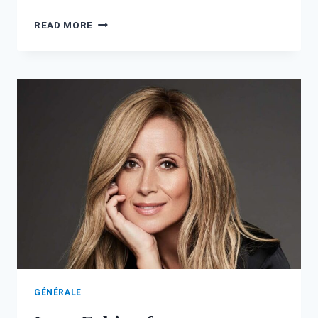
FAMILLE
READ MORE
KRETZ
RELIGION
:
TOUT
CE
QUE
VOUS
DEVEZ
SAVOIR
GÉNÉRALE