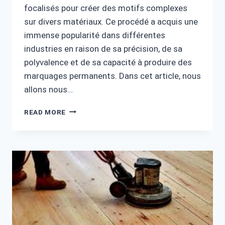
focalisés pour créer des motifs complexes
sur divers matériaux. Ce procédé a acquis une
immense popularité dans différentes
industries en raison de sa précision, de sa
polyvalence et de sa capacité à produire des
marquages ​​permanents. Dans cet article, nous
allons nous…
COMMENT
READ MORE
FONCTIONNE
LA
GRAVURE
AU
LASER :
LA
SCIENCE
DERRIÈRE
LES
MACHINES