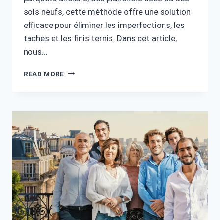
sols neufs, cette méthode offre une solution
efficace pour éliminer les imperfections, les
taches et les finis ternis. Dans cet article,
nous…
LE
READ MORE
SABLAGE
DE
PLANCHERS
:
UNE
SOLUTION
IDÉALE
POUR
REDONNER
VIE
À
VOS
SOLS